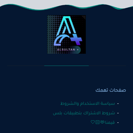
صفحات تهمك
سياسة الاستخدام والشروط
شروط الاشتراك بتطبيقات بلس
قيمنا🫶🏻🤍