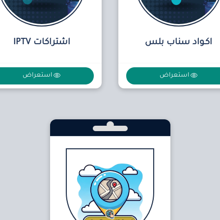
اكـواد سناب بلس
اشتراكات IPTV
استعراض
استعراض