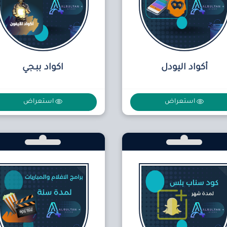
أكواد اليودل
اكواد ببـجي
استعراض
استعراض