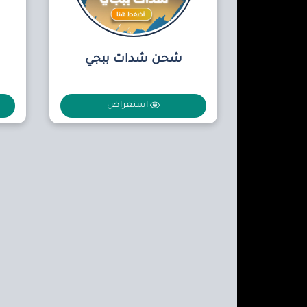
شحن شدات ببجي
استعراض