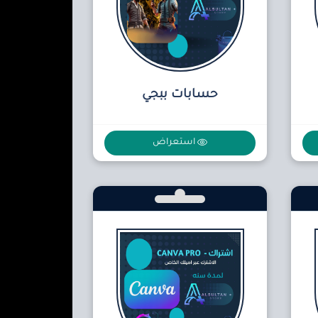
حسابات ببجي
استعراض